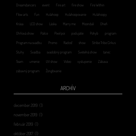
Dreamdancers
event
Fire art
fire show
Fire Within
Flow arts
Fun
Hulahoop
Hulahoopovanie
Hulahoopy
Krása
LED show
Láska
Marry me
Moondali
Oheň
Ohňová show
Palice
Pixel poi
podujatie
Pohyb
program
Program na svadbu
Promo
Radosť
show
Stribe Tribe Cirkus
Stuhy
Svadba
svadobný program
Svetelná show
tanec
Team
umenie
UV show
Video
vystupenie
Zábava
zábavný program
Žonglovanie
ARCHÍV
december 2019
(1)
november 2019
(1)
február 2019
(1)
október 2017
(1)