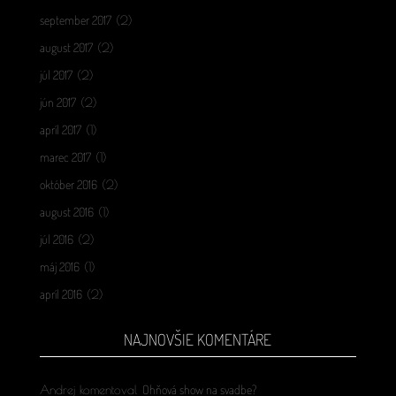
september 2017
(2)
august 2017
(2)
júl 2017
(2)
jún 2017
(2)
apríl 2017
(1)
marec 2017
(1)
október 2016
(2)
august 2016
(1)
júl 2016
(2)
máj 2016
(1)
apríl 2016
(2)
NAJNOVŠIE KOMENTÁRE
Ohňová show na svadbe?
Andrej
komentoval