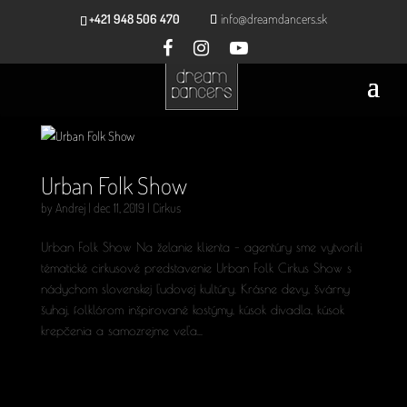
+421 948 506 470
info@dreamdancers.sk
Urban Folk Show
by
Andrej
|
dec 11, 2019
|
Cirkus
Urban Folk Show Na želanie klienta – agentúry sme vytvorili
tématické cirkusové predstavenie Urban Folk Cirkus Show s
nádychom slovenskej ľudovej kultúry. Krásne devy, švárny
šuhaj, folklórom inšpirované kostýmy, kúsok divadla, kúsok
krepčenia a samozrejme veľa...