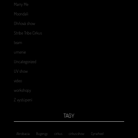
Marry Me
Moondali
Ohňová show
Stribe Tribe Cirkus
team
umenie
Uncategorized
UV show
video
workshopy
Z vystúpení
TAGY
Akrobacia
Bugengy
cirkus
cirkus show
Cyrwheel