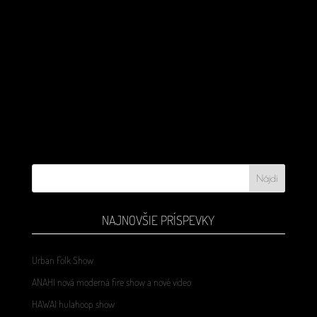
NAJNOVŠIE PRÍSPEVKY
Urban Folk Show
ANAHI nová moderná fire show a nové video
HAWAI hulahoop show