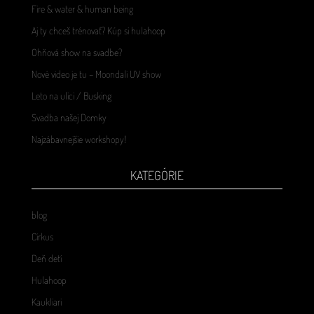
Fire & water & human being
Aj ty chceš trénovať? Kúp si hulahoop
Ohňová show na svadbe?
Nové video je tu – Moondali UV show
Leto na ulici / Busking
Svadba našej Domky
Najzábavnejšie workshopy!
KATEGÓRIE
blog
Cirkus
Deň detí
Hulahoop
Kaukliari