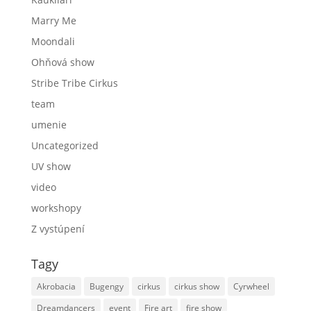
Marry Me
Moondali
Ohňová show
Stribe Tribe Cirkus
team
umenie
Uncategorized
UV show
video
workshopy
Z vystúpení
Tagy
Akrobacia
Bugengy
cirkus
cirkus show
Cyrwheel
Dreamdancers
event
Fire art
fire show