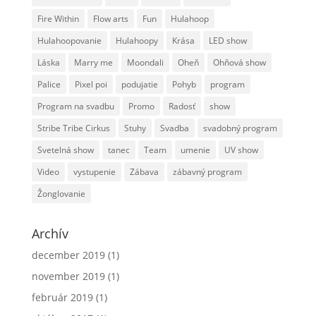
Fire Within
Flow arts
Fun
Hulahoop
Hulahoopovanie
Hulahoopy
Krása
LED show
Láska
Marry me
Moondali
Oheň
Ohňová show
Palice
Pixel poi
podujatie
Pohyb
program
Program na svadbu
Promo
Radosť
show
Stribe Tribe Cirkus
Stuhy
Svadba
svadobný program
Svetelná show
tanec
Team
umenie
UV show
Video
vystupenie
Zábava
zábavný program
Žonglovanie
Archív
december 2019
(1)
november 2019
(1)
február 2019
(1)