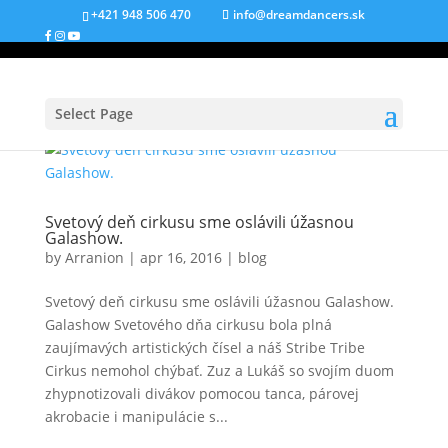
+421 948 506 470
info@dreamdancers.sk
Select Page
Svetový deň cirkusu sme oslávili úžasnou
Galashow.
by
Arranion
|
apr 16, 2016
|
blog
Svetový deň cirkusu sme oslávili úžasnou Galashow.
Galashow Svetového dňa cirkusu bola plná
zaujímavých artistických čísel a náš Stribe Tribe
Cirkus nemohol chýbať. Zuz a Lukáš so svojím duom
zhypnotizovali divákov pomocou tanca, párovej
akrobacie i manipulácie s...