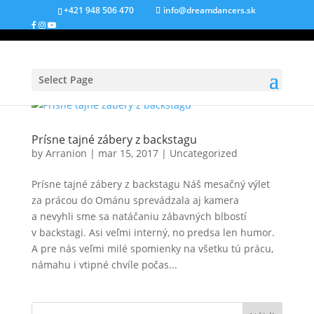
+421 948 506 470
info@dreamdancers.sk
Select Page
Prísne tajné zábery z backstagu
by
Arranion
|
mar 15, 2017
|
Uncategorized
Prísne tajné zábery z backstagu Náš mesačný výlet
za prácou do Ománu sprevádzala aj kamera
a nevyhli sme sa natáčaniu zábavných blbostí
v backstagi. Asi veľmi interný, no predsa len humor.
A pre nás veľmi milé spomienky na všetku tú prácu,
námahu i vtipné chvíle počas...