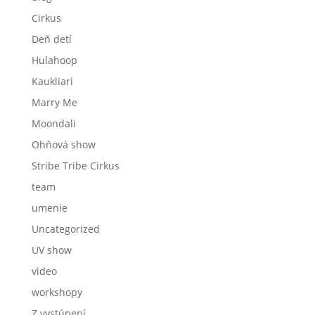
Cirkus
Deň detí
Hulahoop
Kaukliari
Marry Me
Moondali
Ohňová show
Stribe Tribe Cirkus
team
umenie
Uncategorized
UV show
video
workshopy
Z vystúpení