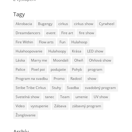
Tagy
Akrobacia
Bugengy
cirkus
cirkus show
Cyrwheel
Dreamdancers
event
Fire art
fire show
Fire Within
Flow arts
Fun
Hulahoop
Hulahoopovanie
Hulahoopy
Krása
LED show
Láska
Marry me
Moondali
Oheň
Ohňová show
Palice
Pixel poi
podujatie
Pohyb
program
Program na svadbu
Promo
Radosť
show
Stribe Tribe Cirkus
Stuhy
Svadba
svadobný program
Svetelná show
tanec
Team
umenie
UV show
Video
vystupenie
Zábava
zábavný program
Žonglovanie
Archív