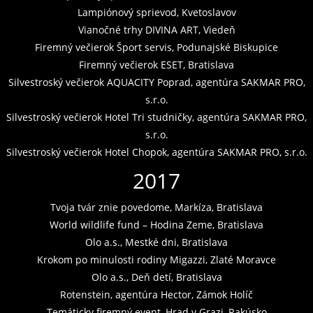
Lampiónový sprievod, Kvetoslavov
Vianočné trhy DIVINA ART, Viedeň
Firemný večierok Šport servis, Podunajské Biskupice
Firemný večierok ESET, Bratislava
Silvestroský večierok AQUACITY Poprad, agentúra SAKMAR PRO,
s.r.o.
Silvestroský večierok Hotel Tri studničky, agentúra SAKMAR PRO,
s.r.o.
Silvestroský večierok Hotel Chopok, agentúra SAKMAR PRO, s.r.o.
2017
Tvoja tvár znie povedome, Markíza, Bratislava
World wildlife fund – Hodina Zeme, Bratislava
Olo a.s., Mestké dni, Bratislava
Krokom po minulosti rodiny Migazzi, Zlaté Moravce
Olo a.s., Deň detí, Bratislava
Rotenstein, agentúra Hector, Zámok Holíč
Temáticky firemný event, Hrad v Grazi, Rakúsko