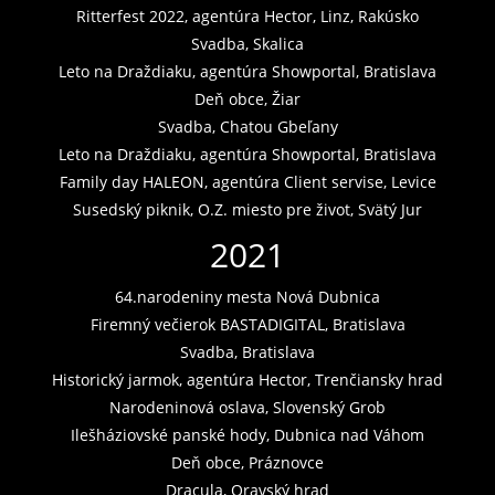
Ritterfest 2022, agentúra Hector, Linz, Rakúsko
Svadba, Skalica
Leto na Draždiaku, agentúra Showportal, Bratislava
Deň obce, Žiar
Svadba, Chatou Gbeľany
Leto na Draždiaku, agentúra Showportal, Bratislava
Family day HALEON, agentúra Client servise, Levice
Susedský piknik, O.Z. miesto pre život, Svätý Jur
2021
64.narodeniny mesta Nová Dubnica
Firemný večierok BASTADIGITAL, Bratislava
Svadba, Bratislava
Historický jarmok, agentúra Hector, Trenčiansky hrad
Narodeninová oslava, Slovenský Grob
Ilešháziovské panské hody, Dubnica nad Váhom
Deň obce, Práznovce
Dracula, Oravský hrad