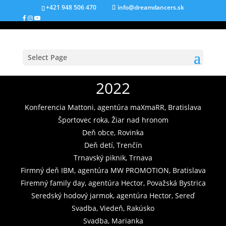
+421 948 506 470
info@dreamdancers.sk
Select Page
2022
Konferencia Mattoni, agentúra maXmaRR, Bratislava
Športovec roka, Žiar nad hronom
Deň obce, Rovinka
Deň detí, Trenčín
Trnavský piknik, Trnava
Firmný deň IBM, agentúra MW PROMOTION, Bratislava
Firemný family day, agentúra Hector, Považská Bystrica
Seredský hodový jarmok, agentúra Hector, Sereď
Svadba, Viedeň, Rakúsko
Svadba, Marianka