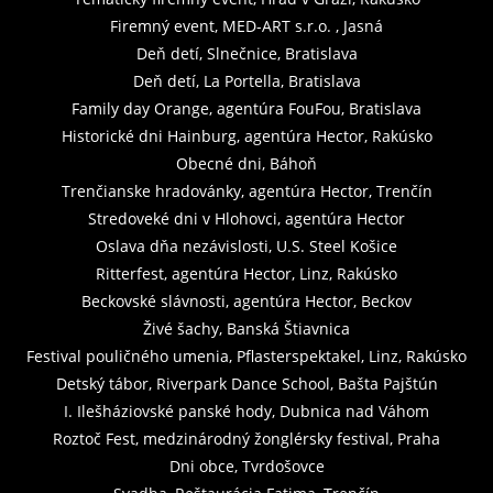
Firemný event, MED-ART s.r.o. , Jasná
Deň detí, Slnečnice, Bratislava
Deň detí, La Portella, Bratislava
Family day Orange, agentúra FouFou, Bratislava
Historické dni Hainburg, agentúra Hector, Rakúsko
Obecné dni, Báhoň
Trenčianske hradovánky, agentúra Hector, Trenčín
Stredoveké dni v Hlohovci, agentúra Hector
Oslava dňa nezávislosti, U.S. Steel Košice
Ritterfest, agentúra Hector, Linz, Rakúsko
Beckovské slávnosti, agentúra Hector, Beckov
Živé šachy, Banská Štiavnica
Festival pouličného umenia, Pflasterspektakel, Linz, Rakúsko
Detský tábor, Riverpark Dance School, Bašta Pajštún
I. Ilešháziovské panské hody, Dubnica nad Váhom
Roztoč Fest, medzinárodný žonglérsky festival, Praha
Dni obce, Tvrdošovce