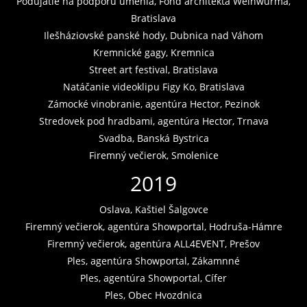
Podujatie na podporu umenia, Fond architekta Weinwurma,
Bratislava
Ilešháziovské panské hody, Dubnica nad Váhom
Kremnické gagy, Kremnica
Street art festival, Bratislava
Natáčanie videoklipu Figy Ko, Bratislava
Zámocké vinobranie, agentúra Hector, Pezinok
Stredovek pod hradbami, agentúra Hector, Trnava
Svadba, Banská Bystrica
Firemný večierok, Smolenice
2019
Oslava, Kaštiel Šalgovce
Firemný večierok, agentúra Showportal, Hodruša-Hámre
Firemný večierok, agentúra ALL4EVENT, Prešov
Ples, agentúra Showportal, Zákamnné
Ples, agentúra Showportal, Cífer
Ples, Obec Hvozdnica