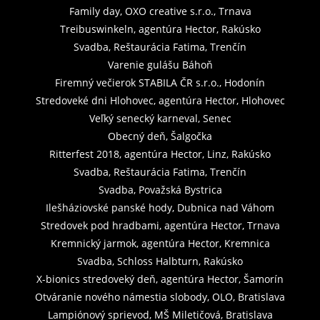
Family day, OXO creative s.r.o., Trnava
Treibuswinkeln, agentúra Hector, Rakúsko
Svadba, Reštaurácia Fatima, Trenčín
Varenie gulášu Báhoň
Firemný večierok STABILA ČR s.r.o., Hodonín
Stredoveké dni Hlohovec, agentúra Hector, Hlohovec
Veľký senecký karneval, Senec
Obecný deň, Šalgočka
Ritterfest 2018, agentúra Hector, Linz, Rakúsko
Svadba, Reštaurácia Fatima, Trenčín
Svadba, Považská Bystrica
Ilešháziovské panské hody, Dubnica nad Váhom
Stredovek pod hradbami, agentúra Hector, Trnava
Kremnický jarmok, agentúra Hector, Kremnica
Svadba, Schloss Halbturn, Rakúsko
X-bionics stredoveký deň, agentúra Hector, Šamorín
Otváranie nového námestia slobody, OLO, Bratislava
Lampiónový sprievod, MŠ Miletičová, Bratislava