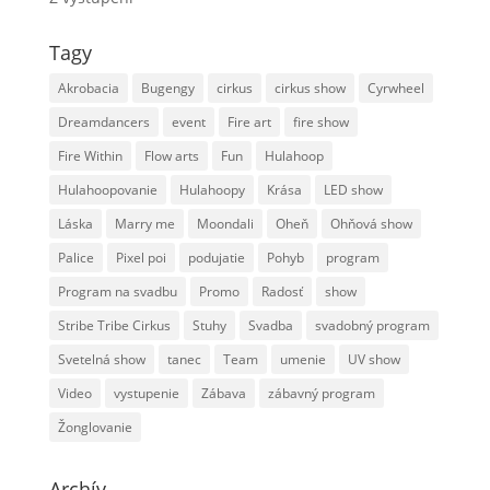
Tagy
Akrobacia
Bugengy
cirkus
cirkus show
Cyrwheel
Dreamdancers
event
Fire art
fire show
Fire Within
Flow arts
Fun
Hulahoop
Hulahoopovanie
Hulahoopy
Krása
LED show
Láska
Marry me
Moondali
Oheň
Ohňová show
Palice
Pixel poi
podujatie
Pohyb
program
Program na svadbu
Promo
Radosť
show
Stribe Tribe Cirkus
Stuhy
Svadba
svadobný program
Svetelná show
tanec
Team
umenie
UV show
Video
vystupenie
Zábava
zábavný program
Žonglovanie
Archív