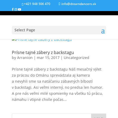
+421 948 506 470
info@dreamdancers.sk
Select Page
Prísne tajné zábery z backstagu
by
Arranion
|
mar 15, 2017
|
Uncategorized
Prísne tajné zábery z backstagu Náš mesačný výlet
za prácou do Ománu sprevádzala aj kamera
a nevyhli sme sa natáčaniu zábavných blbostí
v backstagi. Asi veľmi interný, no predsa len humor.
A pre nás veľmi milé spomienky na všetku tú prácu,
námahu i vtipné chvíle počas...