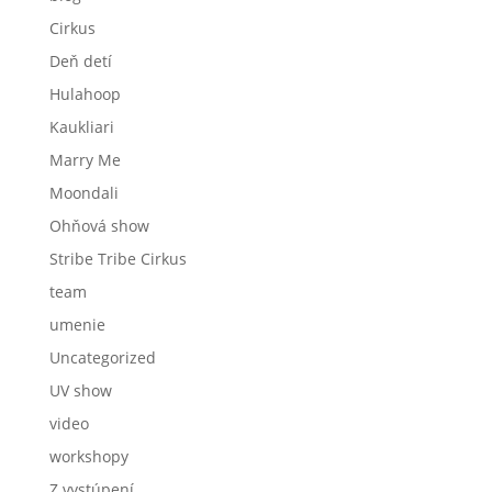
Cirkus
Deň detí
Hulahoop
Kaukliari
Marry Me
Moondali
Ohňová show
Stribe Tribe Cirkus
team
umenie
Uncategorized
UV show
video
workshopy
Z vystúpení