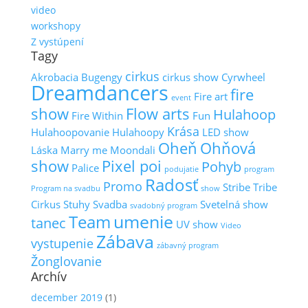
video
workshopy
Z vystúpení
Tagy
cirkus
Akrobacia
Bugengy
cirkus show
Cyrwheel
Dreamdancers
fire
Fire art
event
show
Flow arts
Hulahoop
Fire Within
Fun
Krása
Hulahoopovanie
Hulahoopy
LED show
Oheň
Ohňová
Láska
Marry me
Moondali
show
Pixel poi
Pohyb
Palice
podujatie
program
Radosť
Promo
Stribe Tribe
Program na svadbu
show
Cirkus
Stuhy
Svadba
Svetelná show
svadobný program
umenie
Team
tanec
UV show
Video
Zábava
vystupenie
zábavný program
Žonglovanie
Archív
december 2019
(1)