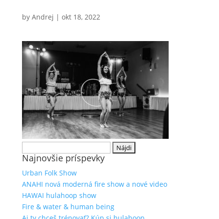
by
Andrej
|
okt 18, 2022
Hľadať:
Najnovšie príspevky
Urban Folk Show
ANAHI nová moderná fire show a nové video
HAWAI hulahoop show
Fire & water & human being
Aj ty chceš trénovať? Kúp si hulahoop