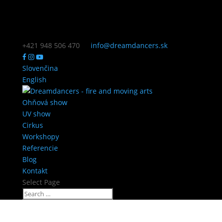
+421 948 506 470
info@dreamdancers.sk
Slovenčina
English
Ohňová show
UV show
Cirkus
Workshopy
Referencie
Blog
Kontakt
Select Page